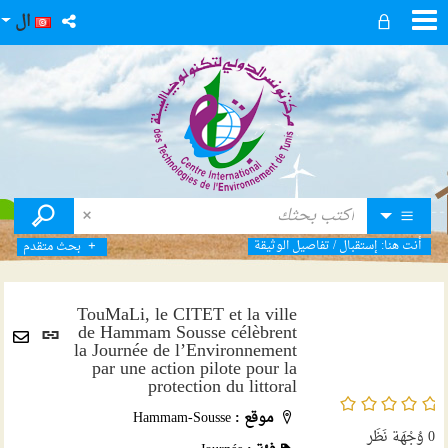
ال
أنت هنا:
إستقبال
/
تفاصيل الوثيقة
بحث متقدم
TouMaLi, le CITET et la ville
رابط
de Hammam Sousse célèbrent
la Journée de l’Environnement
ثابت
Envoyer
par une action pilote pour la
(نافذ
par
protection du littoral
جديد
/5
mail
موقع :
Hammam-Sousse
0
وُجْهَة نَظَر