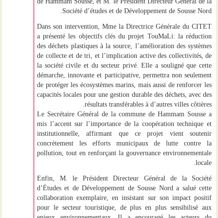
de Hammam Sousse
, et
M. le Président Directeur Général de la
.
Société d’études et de Développement de Sousse Nord
Dans son intervention,
Mme la Directrice Générale du CITET
a présenté les objectifs clés du projet TouMaLi: la réduction
des déchets plastiques à la source, l’amélioration des systèmes
de collecte et de tri, et l’implication active des collectivités, de
la société civile et du secteur privé. Elle a souligné que cette
démarche, innovante et participative, permettra non seulement
de protéger les écosystèmes marins, mais aussi de renforcer les
capacités locales pour une gestion durable des déchets, avec des
résultats transférables à d’autres villes côtières.
Le Secrétaire Général de la commune de Hammam Sousse
a
mis l’accent sur l’importance de la
coopération technique et
institutionnelle
, affirmant que ce projet vient
soutenir
concrètement les efforts municipaux
de lutte contre la
pollution, tout en renforçant la gouvernance environnementale
locale.
Enfin,
M. le Président Directeur Général de la Société
d’Études et de Développement de Sousse Nord
a salué cette
collaboration exemplaire, en insistant sur son impact positif
pour le
secteur touristique
, de plus en plus sensibilisé aux
enjeux environnementaux. Il a encouragé les acteurs du